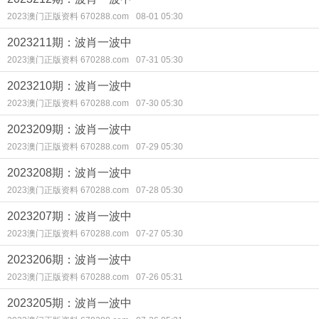
2023澳门正版资料 670288.com
08-01 05:30
2023211期：波肖一波中
2023澳门正版资料 670288.com
07-31 05:30
2023210期：波肖一波中
2023澳门正版资料 670288.com
07-30 05:30
2023209期：波肖一波中
2023澳门正版资料 670288.com
07-29 05:30
2023208期：波肖一波中
2023澳门正版资料 670288.com
07-28 05:30
2023207期：波肖一波中
2023澳门正版资料 670288.com
07-27 05:30
2023206期：波肖一波中
2023澳门正版资料 670288.com
07-26 05:31
2023205期：波肖一波中